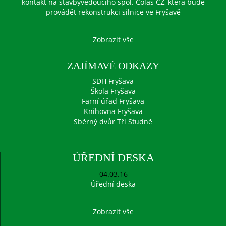
kontakt na stavbyvedoucího spol. Colas CZ, která bude
provádět rekonstrukci silnice ve Fryšavě
Zobrazit vše
ZAJÍMAVÉ ODKAZY
SDH Fryšava
Škola Fryšava
Farní úřad Fryšava
Knihovna Fryšava
Sběrný dvůr Tři Studně
ÚŘEDNÍ DESKA
04.03.16
Úřední deska
Zobrazit vše