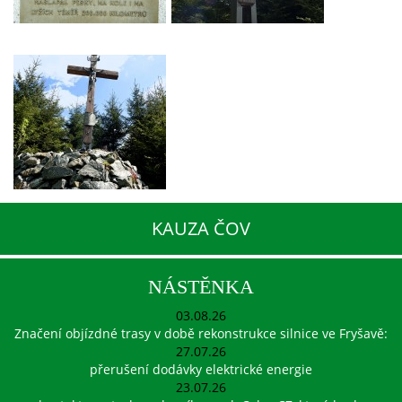
KAUZA ČOV
NÁSTĚNKA
03.08.26
Značení objízdné trasy v době rekonstrukce silnice ve Fryšavě:
27.07.26
přerušení dodávky elektrické energie
23.07.26