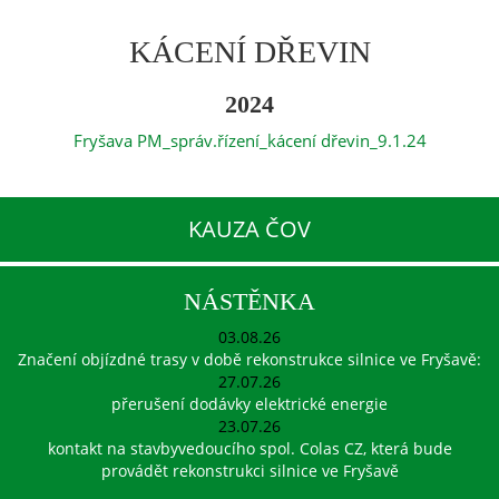
KÁCENÍ DŘEVIN
2024
Fryšava PM_správ.řízení_kácení dřevin_9.1.24
KAUZA ČOV
NÁSTĚNKA
03.08.26
Značení objízdné trasy v době rekonstrukce silnice ve Fryšavě:
27.07.26
přerušení dodávky elektrické energie
23.07.26
kontakt na stavbyvedoucího spol. Colas CZ, která bude
provádět rekonstrukci silnice ve Fryšavě