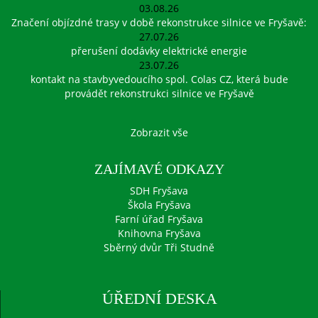
03.08.26
Značení objízdné trasy v době rekonstrukce silnice ve Fryšavě:
27.07.26
přerušení dodávky elektrické energie
23.07.26
kontakt na stavbyvedoucího spol. Colas CZ, která bude
provádět rekonstrukci silnice ve Fryšavě
Zobrazit vše
ZAJÍMAVÉ ODKAZY
SDH Fryšava
Škola Fryšava
Farní úřad Fryšava
Knihovna Fryšava
Sběrný dvůr Tři Studně
ÚŘEDNÍ DESKA