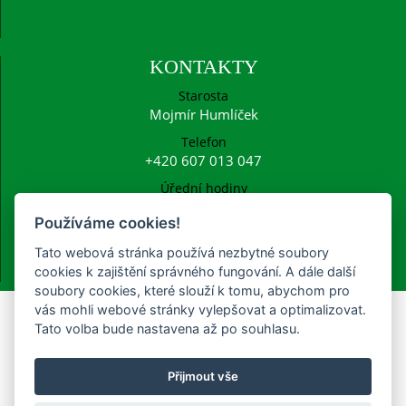
KONTAKTY
Starosta
Mojmír Humlíček
Telefon
+420 607 013 047
Úřední hodiny
Po: 15:00 - 16:30
Používáme cookies!
E-mail
ucetni@frysava.cz
Tato webová stránka používá nezbytné soubory
starosta@frysava.cz
cookies k zajištění správného fungování. A dále další
soubory cookies, které slouží k tomu, abychom pro
vás mohli webové stránky vylepšovat a optimalizovat.
Tato volba bude nastavena až po souhlasu.
Poplatky na rok 2022
Přijmout vše