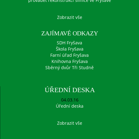
provádět rekonstrukci silnice ve Fryšavě
Zobrazit vše
ZAJÍMAVÉ ODKAZY
SDH Fryšava
Škola Fryšava
Farní úřad Fryšava
Knihovna Fryšava
Sběrný dvůr Tři Studně
ÚŘEDNÍ DESKA
04.03.16
Úřední deska
Zobrazit vše