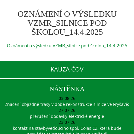
OZNÁMENÍ O VÝSLEDKU
VZMR_SILNICE POD
ŠKOLOU_14.4.2025
Oznámení o výsledku VZMR_silnice pod školou_14.4.2025
KAUZA ČOV
NÁSTĚNKA
03.08.26
Značení objízdné trasy v době rekonstrukce silnice ve Fryšavě:
27.07.26
přerušení dodávky elektrické energie
23.07.26
kontakt na stavbyvedoucího spol. Colas CZ, která bude