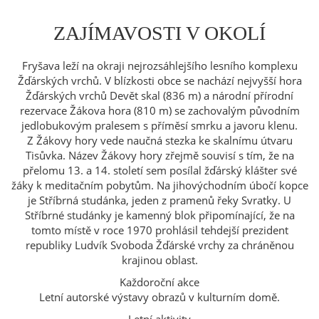
ZAJÍMAVOSTI V OKOLÍ
Fryšava leží na okraji nejrozsáhlejšího lesního komplexu
Žďárských vrchů. V blízkosti obce se nachází nejvyšší hora
Žďárských vrchů Devět skal (836 m) a národní přírodní
rezervace Žákova hora (810 m) se zachovalým původním
jedlobukovým pralesem s příměsí smrku a javoru klenu.
Z Žákovy hory vede naučná stezka ke skalnímu útvaru
Tisůvka. Název Žákovy hory zřejmě souvisí s tím, že na
přelomu 13. a 14. století sem posílal žďárský klášter své
žáky k meditačním pobytům. Na jihovýchodním úbočí kopce
je Stříbrná studánka, jeden z pramenů řeky Svratky. U
Stříbrné studánky je kamenný blok připomínající, že na
tomto místě v roce 1970 prohlásil tehdejší prezident
republiky Ludvík Svoboda Žďárské vrchy za chráněnou
krajinou oblast.
Každoroční akce
Letní autorské výstavy obrazů v kulturním domě.