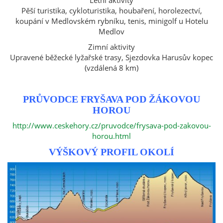
Letní aktivity
Pěší turistika, cykloturistika, houbaření, horolezectví,
koupání v Medlovském rybníku, tenis, minigolf u Hotelu
Medlov
Zimní aktivity
Upravené běžecké lyžařské trasy, Sjezdovka Harusův kopec
(vzdálená 8 km)
PRŮVODCE FRYŠAVA POD ŽÁKOVOU
HOROU
http://www.ceskehory.cz/pruvodce/frysava-pod-zakovou-
horou.html
VÝŠKOVÝ PROFIL OKOLÍ