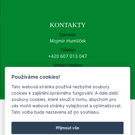
KONTAKTY
Starosta
Mojmír Humlíček
Telefon
+420 607 013 047
Úřední hodiny
Po: 15:00 - 16:30
Používáme cookies!
E-mail
ucetni@frysava.cz
Tato webová stránka používá nezbytné soubory
starosta@frysava.cz
cookies k zajištění správného fungování. A dále další
soubory cookies, které slouží k tomu, abychom pro
vás mohli webové stránky vylepšovat a optimalizovat.
Tato volba bude nastavena až po souhlasu.
Poplatky na rok 2022
Přijmout vše