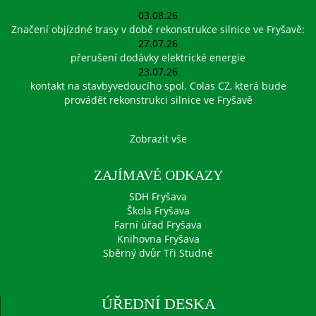
03.08.26
Značení objízdné trasy v době rekonstrukce silnice ve Fryšavě:
27.07.26
přerušení dodávky elektrické energie
23.07.26
kontakt na stavbyvedoucího spol. Colas CZ, která bude
provádět rekonstrukci silnice ve Fryšavě
Zobrazit vše
ZAJÍMAVÉ ODKAZY
SDH Fryšava
Škola Fryšava
Farní úřad Fryšava
Knihovna Fryšava
Sběrný dvůr Tři Studně
ÚŘEDNÍ DESKA