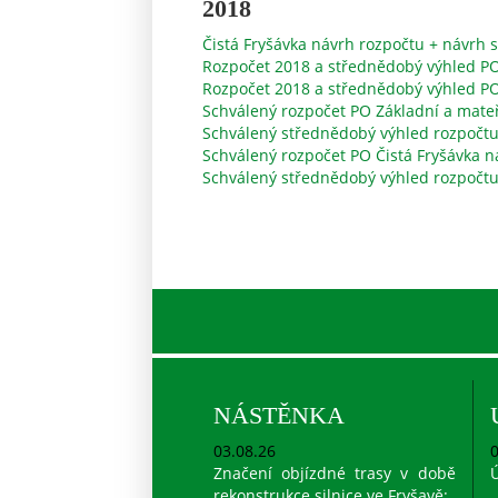
2018
Čistá Fryšávka návrh rozpočtu + návrh
Rozpočet 2018 a střednědobý výhled P
Rozpočet 2018 a střednědobý výhled PO
Schválený rozpočet PO Základní a mateř
Schválený střednědobý výhled rozpočtu 
Schválený rozpočet PO Čistá Fryšávka n
Schválený střednědobý výhled rozpočtu 
NÁSTĚNKA
03.08.26
0
Značení objízdné trasy v době
Ú
rekonstrukce silnice ve Fryšavě: