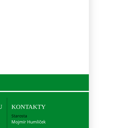
U
KONTAKTY
Starosta
Mojmír Humlíček