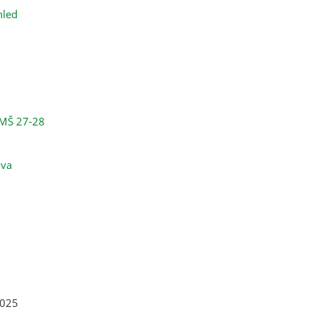
hled
aMŠ 27-28
ava
2025