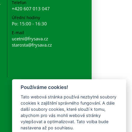
Telefon
+420 607 013 047
Úřední hodiny
Po: 15:00 - 16:30
E-mail
ucetni@frysava.cz
starosta@frysava.cz
Používáme cookies!
Tato webová stránka používá nezbytné soubory
cookies k zajištění správného fungování. A dále
další soubory cookies, které slouží k tomu,
abychom pro vás mohli webové stránky
vylepšovat a optimalizovat. Tato volba bude
nastavena až po souhlasu.