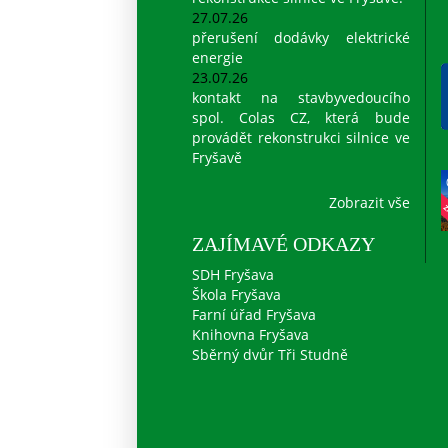
27.07.26
přerušení dodávky elektrické
energie
23.07.26
kontakt na stavbyvedoucího
spol. Colas CZ, která bude
provádět rekonstrukci silnice ve
Fryšavě
Zobrazit vše
ZAJÍMAVÉ ODKAZY
SDH Fryšava
Škola Fryšava
Farní úřad Fryšava
Knihovna Fryšava
Sběrný dvůr Tři Studně