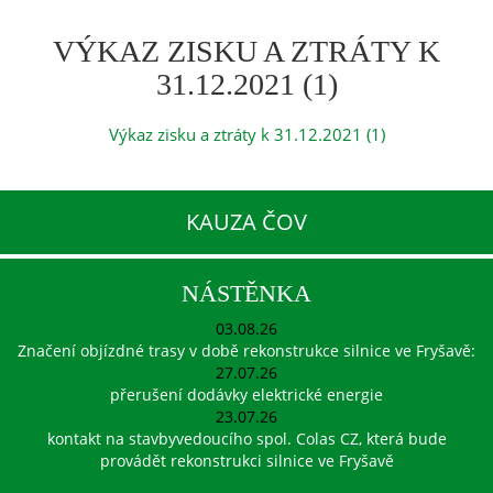
VÝKAZ ZISKU A ZTRÁTY K
31.12.2021 (1)
Výkaz zisku a ztráty k 31.12.2021 (1)
KAUZA ČOV
NÁSTĚNKA
03.08.26
Značení objízdné trasy v době rekonstrukce silnice ve Fryšavě:
27.07.26
přerušení dodávky elektrické energie
23.07.26
kontakt na stavbyvedoucího spol. Colas CZ, která bude
provádět rekonstrukci silnice ve Fryšavě