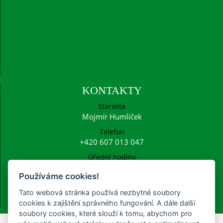
KONTAKTY
Starosta
Mojmír Humlíček
Telefon
+420 607 013 047
Úřední hodiny
Po: 15:00 - 16:30
Používáme cookies!
E-mail
ucetni@frysava.cz
Tato webová stránka používá nezbytné soubory
starosta@frysava.cz
cookies k zajištění správného fungování. A dále další
soubory cookies, které slouží k tomu, abychom pro