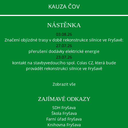
KAUZA ČOV
NÁSTĚNKA
03.08.26
Značení objízdné trasy v době rekonstrukce silnice ve Fryšavě:
27.07.26
přerušení dodávky elektrické energie
23.07.26
kontakt na stavbyvedoucího spol. Colas CZ, která bude
provádět rekonstrukci silnice ve Fryšavě
Zobrazit vše
ZAJÍMAVÉ ODKAZY
SDH Fryšava
Škola Fryšava
Farní úřad Fryšava
Knihovna Fryšava