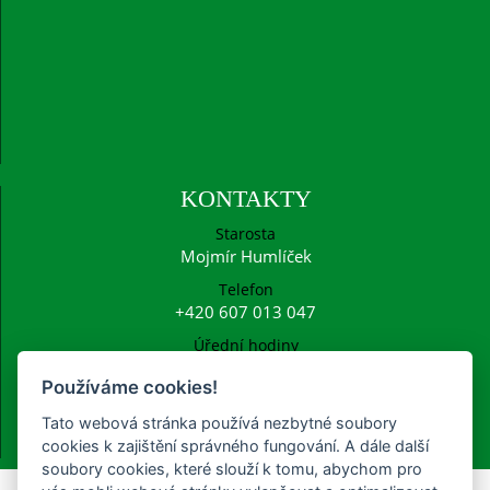
KONTAKTY
Starosta
Mojmír Humlíček
Telefon
+420 607 013 047
Úřední hodiny
Po: 15:00 - 16:30
Používáme cookies!
E-mail
ucetni@frysava.cz
Tato webová stránka používá nezbytné soubory
starosta@frysava.cz
cookies k zajištění správného fungování. A dále další
soubory cookies, které slouží k tomu, abychom pro