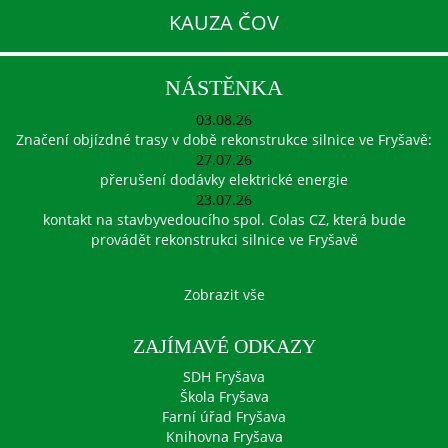
KAUZA ČOV
NÁSTĚNKA
03.08.26
Značení objízdné trasy v době rekonstrukce silnice ve Fryšavě:
27.07.26
přerušení dodávky elektrické energie
23.07.26
kontakt na stavbyvedoucího spol. Colas CZ, která bude
provádět rekonstrukci silnice ve Fryšavě
Zobrazit vše
ZAJÍMAVÉ ODKAZY
SDH Fryšava
Škola Fryšava
Farní úřad Fryšava
Knihovna Fryšava