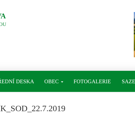
VA
OU
ŘEDNÍ DESKA
OBEC
FOTOGALERIE
SAZE
_SOD_22.7.2019