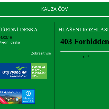
KAUZA ČOV
ÚŘEDNÍ DESKA
HLÁŠENÍ ROZHLAS
4.03.16
řední deska
Zobrazit vše