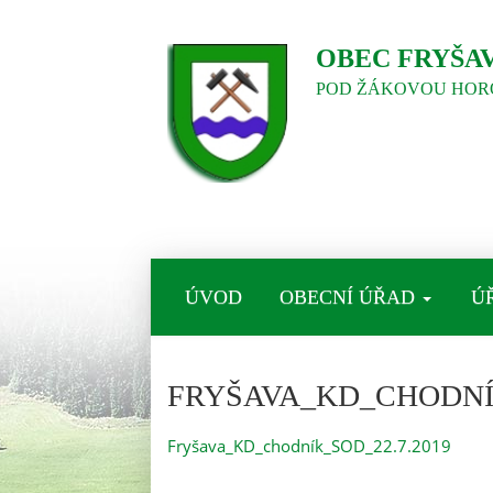
OBEC FRYŠA
POD ŽÁKOVOU HOR
ÚVOD
OBECNÍ ÚŘAD
Ú
FRYŠAVA_KD_CHODNÍK
Fryšava_KD_chodník_SOD_22.7.2019