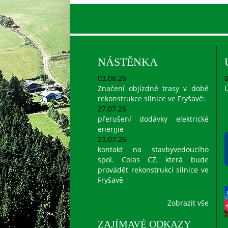
NÁSTĚNKA
03.08.26
0
Značení objízdné trasy v době
Ú
rekonstrukce silnice ve Fryšavě:
27.07.26
přerušení dodávky elektrické
energie
23.07.26
kontakt na stavbyvedoucího
spol. Colas CZ, která bude
provádět rekonstrukci silnice ve
Fryšavě
Zobrazit vše
ZAJÍMAVÉ ODKAZY