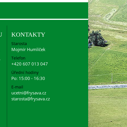
U
KONTAKTY
Starosta
Mojmír Humlíček
Telefon
+420 607 013 047
Úřední hodiny
Po: 15:00 - 16:30
E-mail
ucetni@frysava.cz
starosta@frysava.cz