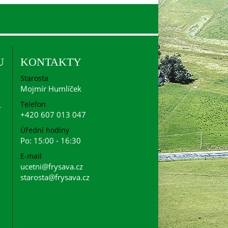
U
KONTAKTY
Starosta
Mojmír Humlíček
Telefon
+420 607 013 047
Úřední hodiny
Po: 15:00 - 16:30
E-mail
ucetni@frysava.cz
starosta@frysava.cz