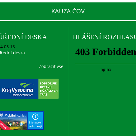
KAUZA ČOV
ÚŘEDNÍ DESKA
HLÁŠENÍ ROZHLAS
4.03.16
řední deska
Zobrazit vše