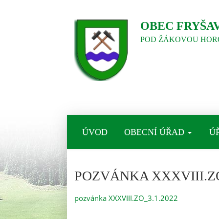
OBEC FRYŠA
POD ŽÁKOVOU HOR
ÚVOD
OBECNÍ ÚŘAD
Ú
POZVÁNKA XXXVIII.ZO
pozvánka XXXVIII.ZO_3.1.2022