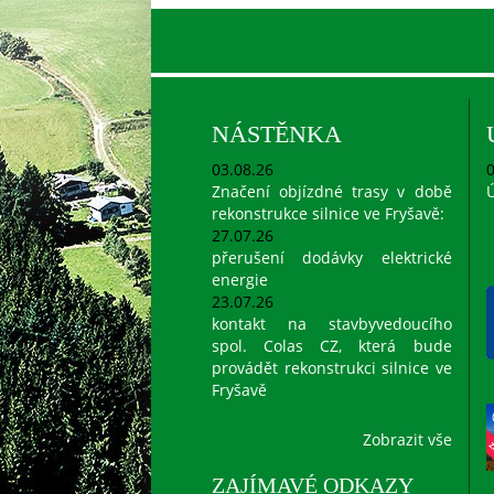
NÁSTĚNKA
03.08.26
0
Značení objízdné trasy v době
Ú
rekonstrukce silnice ve Fryšavě:
27.07.26
přerušení dodávky elektrické
energie
23.07.26
kontakt na stavbyvedoucího
spol. Colas CZ, která bude
provádět rekonstrukci silnice ve
Fryšavě
Zobrazit vše
ZAJÍMAVÉ ODKAZY