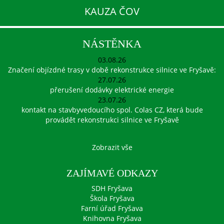
KAUZA ČOV
NÁSTĚNKA
03.08.26
Značení objízdné trasy v době rekonstrukce silnice ve Fryšavě:
27.07.26
přerušení dodávky elektrické energie
23.07.26
kontakt na stavbyvedoucího spol. Colas CZ, která bude
provádět rekonstrukci silnice ve Fryšavě
Zobrazit vše
ZAJÍMAVÉ ODKAZY
SDH Fryšava
Škola Fryšava
Farní úřad Fryšava
Knihovna Fryšava