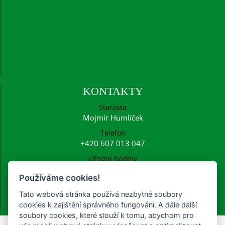
KONTAKTY
Starosta
Mojmír Humlíček
Telefon
+420 607 013 047
Úřední hodiny
Po: 15:00 - 16:30
Používáme cookies!
E-mail
ucetni@frysava.cz
Tato webová stránka používá nezbytné soubory
starosta@frysava.cz
cookies k zajištění správného fungování. A dále další
soubory cookies, které slouží k tomu, abychom pro