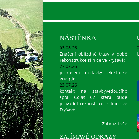
NÁSTĚNKA
03.08.26
0
Značení objízdné trasy v době
Ú
rekonstrukce silnice ve Fryšavě:
27.07.26
přerušení dodávky elektrické
energie
23.07.26
kontakt na stavbyvedoucího
spol. Colas CZ, která bude
provádět rekonstrukci silnice ve
Fryšavě
Zobrazit vše
ZAJÍMAVÉ ODKAZY