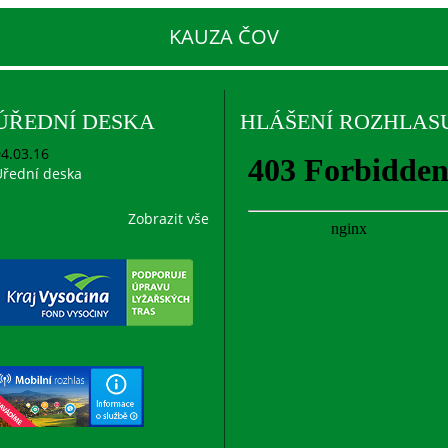
KAUZA ČOV
ÚŘEDNÍ DESKA
HLÁŠENÍ ROZHLAS
4.03.16
řední deska
Zobrazit vše