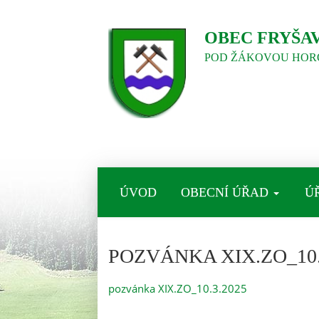
OBEC FRYŠA
POD ŽÁKOVOU HOR
ÚVOD
OBECNÍ ÚŘAD
Ú
POZVÁNKA XIX.ZO_10.
pozvánka XIX.ZO_10.3.2025