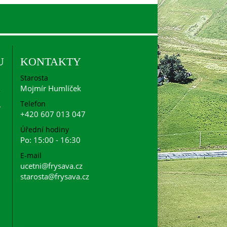
U
KONTAKTY
Starosta
Mojmír Humlíček
Telefon
+420 607 013 047
Úřední hodiny
Po: 15:00 - 16:30
E-mail
ucetni@frysava.cz
starosta@frysava.cz