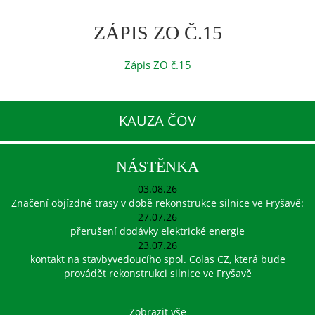
ZÁPIS ZO Č.15
Zápis ZO č.15
KAUZA ČOV
NÁSTĚNKA
03.08.26
Značení objízdné trasy v době rekonstrukce silnice ve Fryšavě:
27.07.26
přerušení dodávky elektrické energie
23.07.26
kontakt na stavbyvedoucího spol. Colas CZ, která bude
provádět rekonstrukci silnice ve Fryšavě
Zobrazit vše