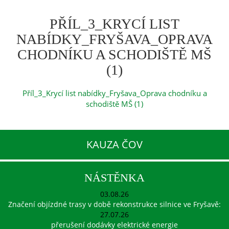
PŘÍL_3_KRYCÍ LIST
NABÍDKY_FRYŠAVA_OPRAVA
CHODNÍKU A SCHODIŠTĚ MŠ
(1)
Příl_3_Krycí list nabídky_Fryšava_Oprava chodníku a
schodiště MŠ (1)
KAUZA ČOV
NÁSTĚNKA
03.08.26
Značení objízdné trasy v době rekonstrukce silnice ve Fryšavě:
27.07.26
přerušení dodávky elektrické energie