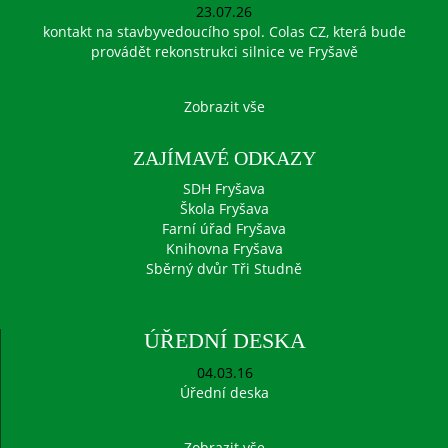
23.07.26
kontakt na stavbyvedoucího spol. Colas CZ, která bude
provádět rekonstrukci silnice ve Fryšavě
Zobrazit vše
ZAJÍMAVÉ ODKAZY
SDH Fryšava
Škola Fryšava
Farní úřad Fryšava
Knihovna Fryšava
Sběrný dvůr Tři Studně
ÚŘEDNÍ DESKA
04.03.16
Úřední deska
Zobrazit vše