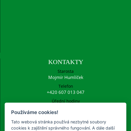
KONTAKTY
Starosta
Mojmír Humlíček
Telefon
+420 607 013 047
Úřední hodiny
Po: 15:00 - 16:30
Používáme cookies!
E-mail
ucetni@frysava.cz
Tato webová stránka používá nezbytné soubory
starosta@frysava.cz
cookies k zajištění správného fungování. A dále další