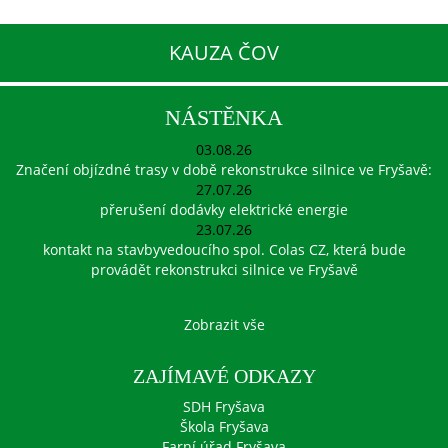
KAUZA ČOV
NÁSTĚNKA
03.08.26
Značení objízdné trasy v době rekonstrukce silnice ve Fryšavě:
27.07.26
přerušení dodávky elektrické energie
23.07.26
kontakt na stavbyvedoucího spol. Colas CZ, která bude
provádět rekonstrukci silnice ve Fryšavě
Zobrazit vše
ZAJÍMAVÉ ODKAZY
SDH Fryšava
Škola Fryšava
Farní úřad Fryšava