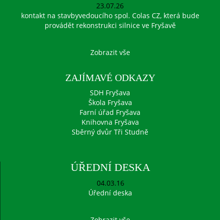
23.07.26
kontakt na stavbyvedoucího spol. Colas CZ, která bude
provádět rekonstrukci silnice ve Fryšavě
Zobrazit vše
ZAJÍMAVÉ ODKAZY
SDH Fryšava
Škola Fryšava
Farní úřad Fryšava
Knihovna Fryšava
Sběrný dvůr Tři Studně
ÚŘEDNÍ DESKA
04.03.16
Úřední deska
Zobrazit vše