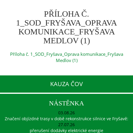
PŘÍLOHA Č.
1_SOD_FRYŠAVA_OPRAVA
KOMUNIKACE_FRYŠAVA
MEDLOV (1)
Příloha č. 1_SOD_Fryšava_Oprava komunikace_Fryšava
Medlov (1)
KAUZA ČOV
NÁSTĚNKA
03.08.26
Značení objízdné trasy v době rekonstrukce silnice ve Fryšavě:
27.07.26
přerušení dodávky elektrické energie