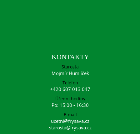
KONTAKTY
Starosta
Mojmír Humlíček
Telefon
+420 607 013 047
Úřední hodiny
Po: 15:00 - 16:30
E-mail
ucetni@frysava.cz
starosta@frysava.cz