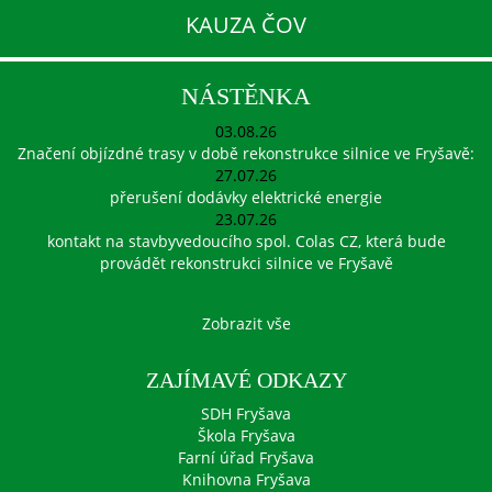
KAUZA ČOV
NÁSTĚNKA
03.08.26
Značení objízdné trasy v době rekonstrukce silnice ve Fryšavě:
27.07.26
přerušení dodávky elektrické energie
23.07.26
kontakt na stavbyvedoucího spol. Colas CZ, která bude
provádět rekonstrukci silnice ve Fryšavě
Zobrazit vše
ZAJÍMAVÉ ODKAZY
SDH Fryšava
Škola Fryšava
Farní úřad Fryšava
Knihovna Fryšava