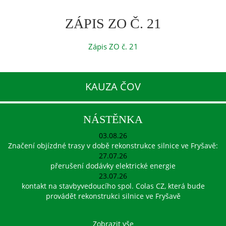
ZÁPIS ZO Č. 21
Zápis ZO č. 21
KAUZA ČOV
NÁSTĚNKA
03.08.26
Značení objízdné trasy v době rekonstrukce silnice ve Fryšavě:
27.07.26
přerušení dodávky elektrické energie
23.07.26
kontakt na stavbyvedoucího spol. Colas CZ, která bude
provádět rekonstrukci silnice ve Fryšavě
Zobrazit vše