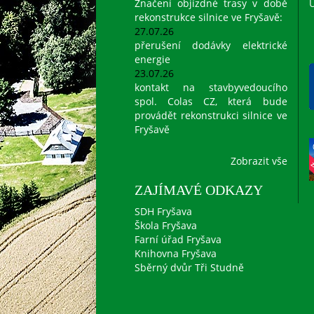
Značení objízdné trasy v době
Ú
rekonstrukce silnice ve Fryšavě:
27.07.26
přerušení dodávky elektrické
energie
23.07.26
kontakt na stavbyvedoucího
spol. Colas CZ, která bude
provádět rekonstrukci silnice ve
Fryšavě
Zobrazit vše
ZAJÍMAVÉ ODKAZY
SDH Fryšava
Škola Fryšava
Farní úřad Fryšava
Knihovna Fryšava
Sběrný dvůr Tři Studně