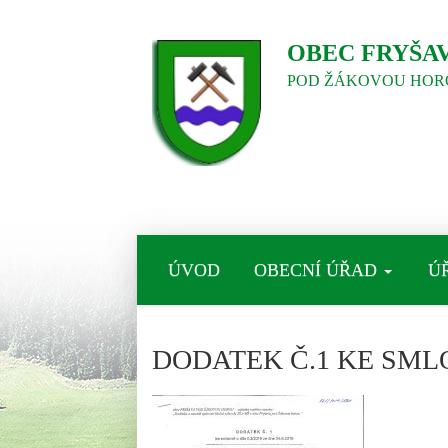
OBEC FRYŠA
POD ŽÁKOVOU HOR
ÚVOD
OBECNÍ ÚŘAD
Ú
DODATEK Č.1 KE SML