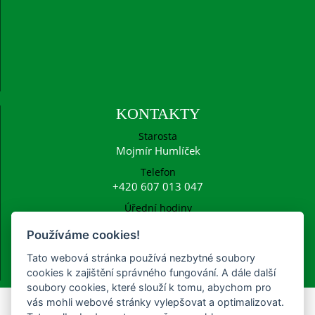
KONTAKTY
Starosta
Mojmír Humlíček
Telefon
+420 607 013 047
Úřední hodiny
Po: 15:00 - 16:30
Používáme cookies!
E-mail
ucetni@frysava.cz
Tato webová stránka používá nezbytné soubory
starosta@frysava.cz
cookies k zajištění správného fungování. A dále další
soubory cookies, které slouží k tomu, abychom pro
vás mohli webové stránky vylepšovat a optimalizovat.