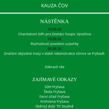
KAUZA ČOV
NÁSTĚNKA
10.08.26
Charitativní běh pro Domácí hospic Vysočina
10.08.26
Rozhodnutí povolení uzavírky
03.08.26
Značení objízdné trasy v době rekonstrukce silnice ve Fryšavě:
Zobrazit vše
ZAJÍMAVÉ ODKAZY
SDH Fryšava
Škola Fryšava
Farní úřad Fryšava
Knihovna Fryšava
Sběrný dvůr Tři Studně