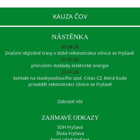
KAUZA ČOV
NÁSTĚNKA
03.08.26
Značení objízdné trasy v době rekonstrukce silnice ve Fryšavě:
27.07.26
přerušení dodávky elektrické energie
23.07.26
kontakt na stavbyvedoucího spol. Colas CZ, která bude
provádět rekonstrukci silnice ve Fryšavě
Zobrazit vše
ZAJÍMAVÉ ODKAZY
SDH Fryšava
Škola Fryšava
Farní úřad Fryšava