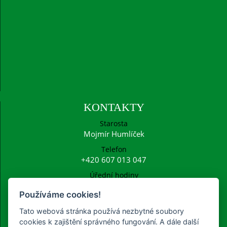
KONTAKTY
Starosta
Mojmír Humlíček
Telefon
+420 607 013 047
Úřední hodiny
Po: 15:00 - 16:30
Používáme cookies!
E-mail
ucetni@frysava.cz
Tato webová stránka používá nezbytné soubory
starosta@frysava.cz
cookies k zajištění správného fungování. A dále další