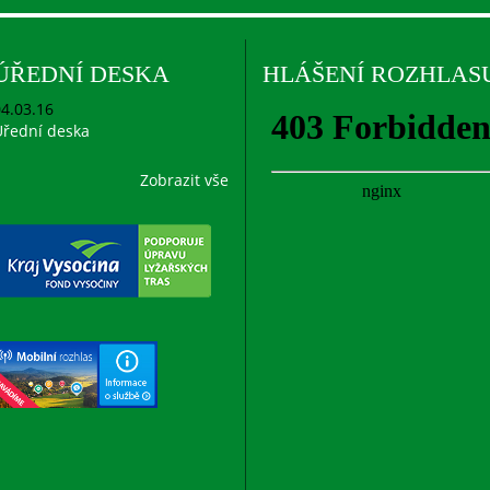
ÚŘEDNÍ DESKA
HLÁŠENÍ ROZHLAS
4.03.16
řední deska
Zobrazit vše