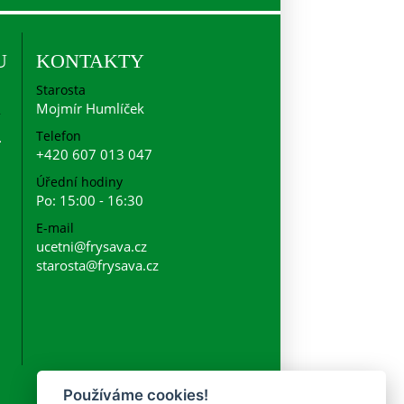
U
KONTAKTY
Starosta
Mojmír Humlíček
Telefon
+420 607 013 047
Úřední hodiny
Po: 15:00 - 16:30
E-mail
ucetni@frysava.cz
starosta@frysava.cz
Používáme cookies!