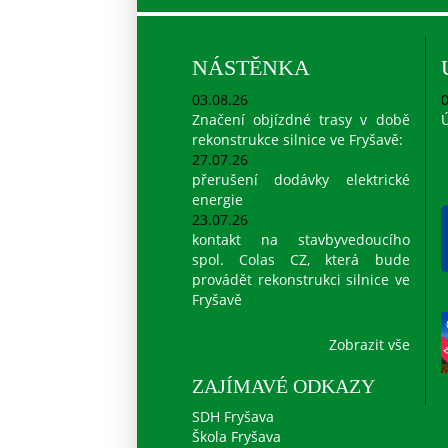
NÁSTĚNKA
03.08.26
0
Značení objízdné trasy v době
Ú
rekonstrukce silnice ve Fryšavě:
27.07.26
přerušení dodávky elektrické
energie
23.07.26
kontakt na stavbyvedoucího
spol. Colas CZ, která bude
provádět rekonstrukci silnice ve
Fryšavě
Zobrazit vše
ZAJÍMAVÉ ODKAZY
SDH Fryšava
Škola Fryšava