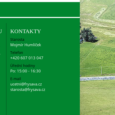
U
KONTAKTY
Starosta
Mojmír Humlíček
Telefon
+420 607 013 047
Úřední hodiny
Po: 15:00 - 16:30
E-mail
ucetni@frysava.cz
starosta@frysava.cz