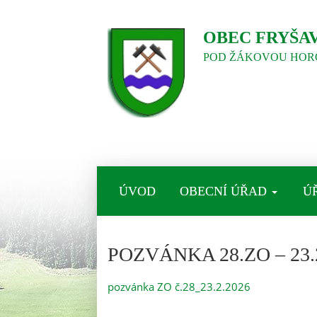
OBEC FRYŠA
POD ŽÁKOVOU HOR
ÚVOD
OBECNÍ ÚŘAD
Ú
POZVÁNKA 28.ZO – 23.
pozvánka ZO č.28_23.2.2026