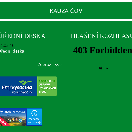
KAUZA ČOV
ÚŘEDNÍ DESKA
HLÁŠENÍ ROZHLAS
4.03.16
řední deska
Zobrazit vše