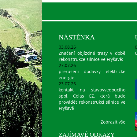
NÁSTĚNKA
03.08.26
0
Značení objízdné trasy v době
Ú
rekonstrukce silnice ve Fryšavě:
27.07.26
přerušení dodávky elektrické
energie
23.07.26
kontakt na stavbyvedoucího
spol. Colas CZ, která bude
provádět rekonstrukci silnice ve
Fryšavě
Zobrazit vše
ZAJÍMAVÉ ODKAZY