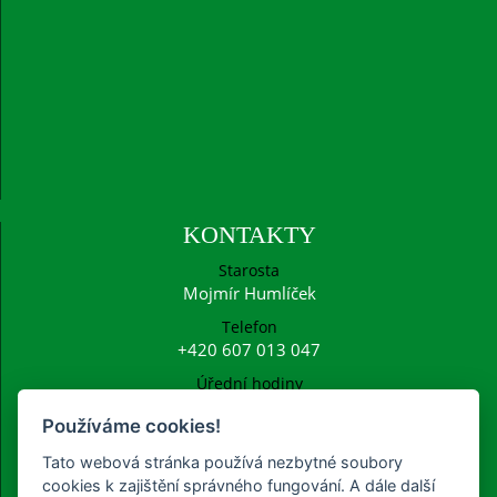
KONTAKTY
Starosta
Mojmír Humlíček
Telefon
+420 607 013 047
Úřední hodiny
Po: 15:00 - 16:30
Používáme cookies!
E-mail
ucetni@frysava.cz
Tato webová stránka používá nezbytné soubory
starosta@frysava.cz
cookies k zajištění správného fungování. A dále další