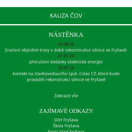
KAUZA ČOV
NÁSTĚNKA
03.08.26
Značení objízdné trasy v době rekonstrukce silnice ve Fryšavě:
27.07.26
přerušení dodávky elektrické energie
23.07.26
kontakt na stavbyvedoucího spol. Colas CZ, která bude
provádět rekonstrukci silnice ve Fryšavě
Zobrazit vše
ZAJÍMAVÉ ODKAZY
SDH Fryšava
Škola Fryšava
Farní úřad Fryšava