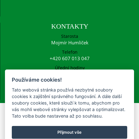
KONTAKTY
Starosta
Mojmír Humlíček
Telefon
+420 607 013 047
Úřední hodiny
Po: 15:00 - 16:30
Používáme cookies!
E-mail
ucetni@frysava.cz
Tato webová stránka používá nezbytné soubory
starosta@frysava.cz
cookies k zajištění správného fungování. A dále další
soubory cookies, které slouží k tomu, abychom pro
vás mohli webové stránky vylepšovat a optimalizovat.
Tato volba bude nastavena až po souhlasu.
Poplatky na rok 2022
Přijmout vše