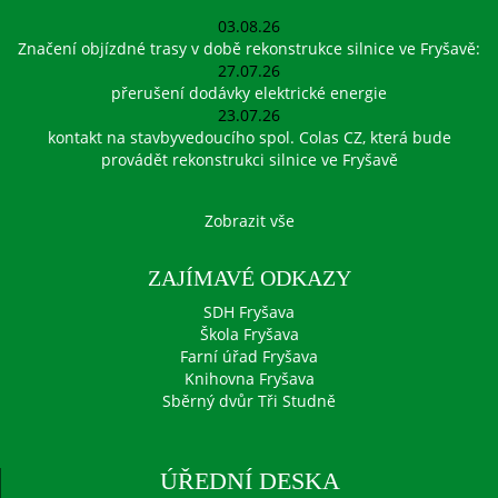
03.08.26
Značení objízdné trasy v době rekonstrukce silnice ve Fryšavě:
27.07.26
přerušení dodávky elektrické energie
23.07.26
kontakt na stavbyvedoucího spol. Colas CZ, která bude
provádět rekonstrukci silnice ve Fryšavě
Zobrazit vše
ZAJÍMAVÉ ODKAZY
SDH Fryšava
Škola Fryšava
Farní úřad Fryšava
Knihovna Fryšava
Sběrný dvůr Tři Studně
ÚŘEDNÍ DESKA