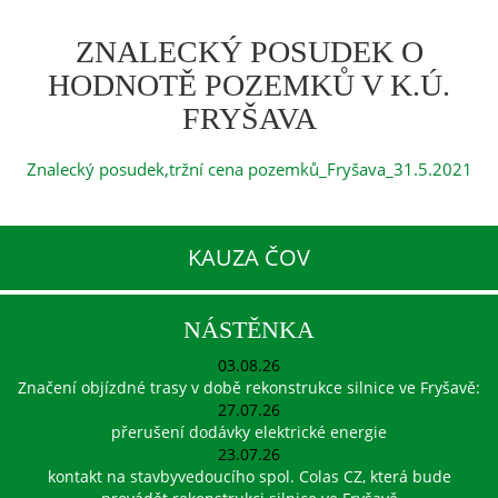
ZNALECKÝ POSUDEK O
HODNOTĚ POZEMKŮ V K.Ú.
FRYŠAVA
Znalecký posudek,tržní cena pozemků_Fryšava_31.5.2021
KAUZA ČOV
NÁSTĚNKA
03.08.26
Značení objízdné trasy v době rekonstrukce silnice ve Fryšavě:
27.07.26
přerušení dodávky elektrické energie
23.07.26
kontakt na stavbyvedoucího spol. Colas CZ, která bude