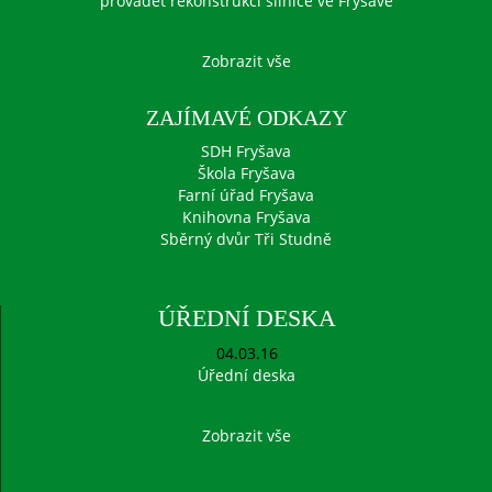
provádět rekonstrukci silnice ve Fryšavě
Zobrazit vše
ZAJÍMAVÉ ODKAZY
SDH Fryšava
Škola Fryšava
Farní úřad Fryšava
Knihovna Fryšava
Sběrný dvůr Tři Studně
ÚŘEDNÍ DESKA
04.03.16
Úřední deska
Zobrazit vše