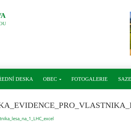
VA
OU
ŘEDNÍ DESKA
OBEC
FOTOGALERIE
SAZE
KA_EVIDENCE_PRO_VLASTNIKA_
tnika_lesa_na_1_LHC_excel