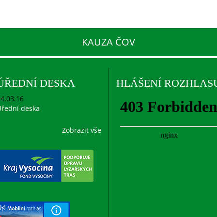
KAUZA ČOV
ÚŘEDNÍ DESKA
HLÁŠENÍ ROZHLAS
4.03.16
řední deska
Zobrazit vše