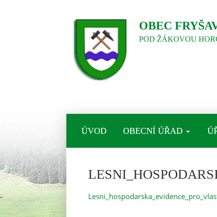
OBEC FRYŠA
POD ŽÁKOVOU HOR
ÚVOD
OBECNÍ ÚŘAD
Ú
LESNI_HOSPODARS
Lesni_hospodarska_evidence_pro_vlas