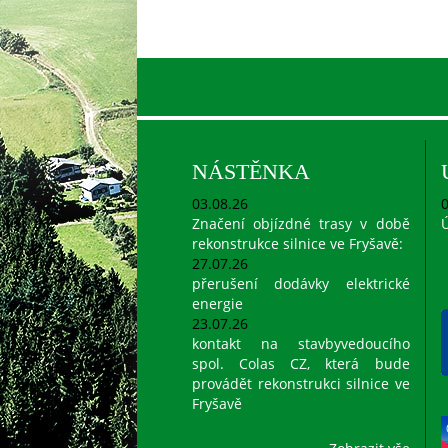
NÁSTĚNKA
03.08.26
0
Značení objízdné trasy v době
Ú
rekonstrukce silnice ve Fryšavě:
27.07.26
přerušení dodávky elektrické
energie
23.07.26
kontakt na stavbyvedoucího
spol. Colas CZ, která bude
provádět rekonstrukci silnice ve
Fryšavě