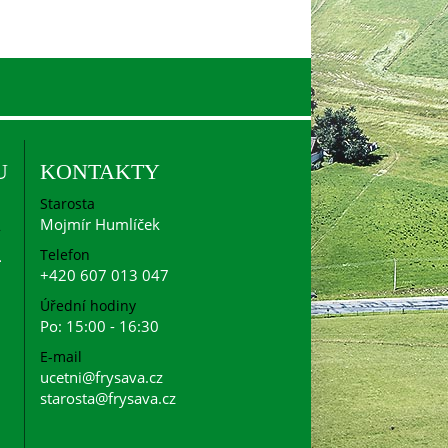
U
KONTAKTY
Starosta
Mojmír Humlíček
Telefon
+420 607 013 047
Úřední hodiny
Po: 15:00 - 16:30
E-mail
ucetni@frysava.cz
starosta@frysava.cz