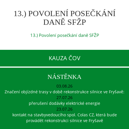
13.) POVOLENÍ POSEČKÁNÍ
DANĚ SFŽP
13.) Povolení posečkání daně SFŽP
KAUZA ČOV
NÁSTĚNKA
03.08.26
Značení objízdné trasy v době rekonstrukce silnice ve Fryšavě:
27.07.26
přerušení dodávky elektrické energie
23.07.26
kontakt na stavbyvedoucího spol. Colas CZ, která bude
provádět rekonstrukci silnice ve Fryšavě