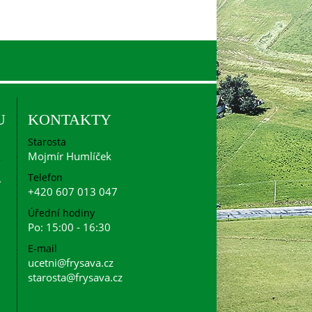
U
KONTAKTY
Starosta
Mojmír Humlíček
Telefon
+420 607 013 047
Úřední hodiny
Po: 15:00 - 16:30
E-mail
ucetni@frysava.cz
starosta@frysava.cz