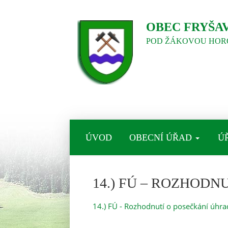
OBEC FRYŠA
POD ŽÁKOVOU HOR
ÚVOD
OBECNÍ ÚŘAD
Ú
14.) FÚ – ROZHOD
14.) FÚ - Rozhodnutí o posečkání úhr