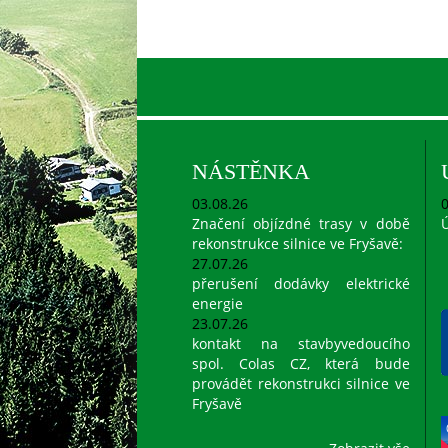
NÁSTĚNKA
03.08.26
0
Značení objízdné trasy v době
Ú
rekonstrukce silnice ve Fryšavě:
27.07.26
přerušení dodávky elektrické
energie
23.07.26
kontakt na stavbyvedoucího
spol. Colas CZ, která bude
provádět rekonstrukci silnice ve
Fryšavě