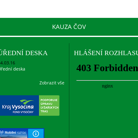
KAUZA ČOV
ÚŘEDNÍ DESKA
HLÁŠENÍ ROZHLAS
4.03.16
řední deska
Zobrazit vše