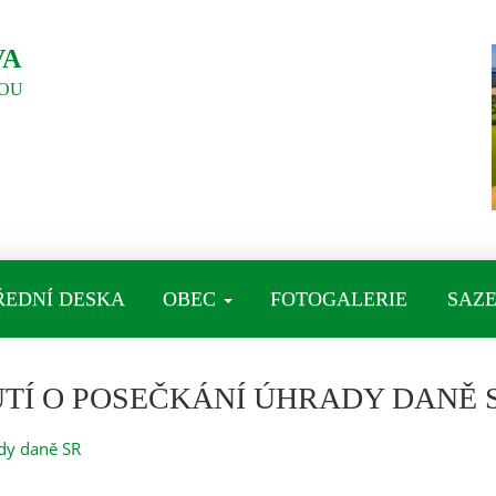
VA
OU
ŘEDNÍ DESKA
OBEC
FOTOGALERIE
SAZE
NUTÍ O POSEČKÁNÍ ÚHRADY DANĚ 
ady daně SR