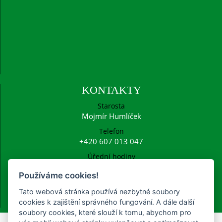
KONTAKTY
Starosta
Mojmír Humlíček
Telefon
+420 607 013 047
Úřední hodiny
Po: 15:00 - 16:30
Používáme cookies!
E-mail
ucetni@frysava.cz
Tato webová stránka používá nezbytné soubory
starosta@frysava.cz
cookies k zajištění správného fungování. A dále další
soubory cookies, které slouží k tomu, abychom pro