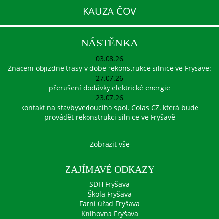
KAUZA ČOV
NÁSTĚNKA
03.08.26
Značení objízdné trasy v době rekonstrukce silnice ve Fryšavě:
27.07.26
přerušení dodávky elektrické energie
23.07.26
kontakt na stavbyvedoucího spol. Colas CZ, která bude
provádět rekonstrukci silnice ve Fryšavě
Zobrazit vše
ZAJÍMAVÉ ODKAZY
SDH Fryšava
Škola Fryšava
Farní úřad Fryšava
Knihovna Fryšava