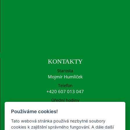
KONTAKTY
Starosta
Mojmír Humlíček
Telefon
+420 607 013 047
Úřední hodiny
Po: 15:00 - 16:30
Používáme cookies!
E-mail
ucetni@frysava.cz
Tato webová stránka používá nezbytné soubory
starosta@frysava.cz
cookies k zajištění správného fungování. A dále další