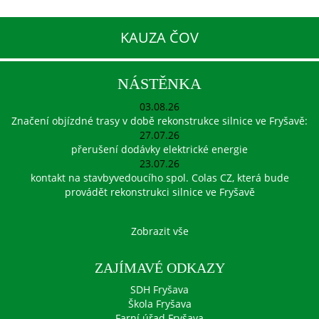
KAUZA ČOV
NÁSTĚNKA
03.08.26
Značení objízdné trasy v době rekonstrukce silnice ve Fryšavě:
27.07.26
přerušení dodávky elektrické energie
23.07.26
kontakt na stavbyvedoucího spol. Colas CZ, která bude
provádět rekonstrukci silnice ve Fryšavě
Zobrazit vše
ZAJÍMAVÉ ODKAZY
SDH Fryšava
Škola Fryšava
Farní úřad Fryšava