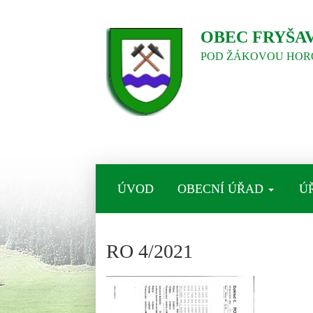
OBEC FRYŠA
POD ŽÁKOVOU HOR
ÚVOD
OBECNÍ ÚŘAD
Ú
RO 4/2021