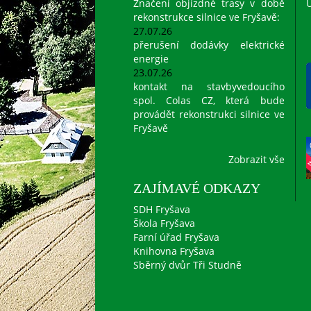
Značení objízdné trasy v době
Ú
rekonstrukce silnice ve Fryšavě:
27.07.26
přerušení dodávky elektrické
energie
23.07.26
kontakt na stavbyvedoucího
spol. Colas CZ, která bude
provádět rekonstrukci silnice ve
Fryšavě
Zobrazit vše
ZAJÍMAVÉ ODKAZY
SDH Fryšava
Škola Fryšava
Farní úřad Fryšava
Knihovna Fryšava
Sběrný dvůr Tři Studně