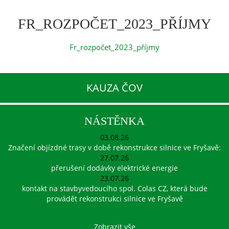
FR_ROZPOČET_2023_PŘÍJMY
Fr_rozpočet_2023_příjmy
KAUZA ČOV
NÁSTĚNKA
03.08.26
Značení objízdné trasy v době rekonstrukce silnice ve Fryšavě:
27.07.26
přerušení dodávky elektrické energie
23.07.26
kontakt na stavbyvedoucího spol. Colas CZ, která bude
provádět rekonstrukci silnice ve Fryšavě
Zobrazit vše