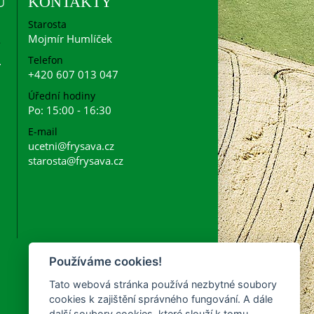
U
KONTAKTY
Starosta
Mojmír Humlíček
Telefon
+420 607 013 047
Úřední hodiny
Po: 15:00 - 16:30
E-mail
ucetni@frysava.cz
starosta@frysava.cz
Používáme cookies!
Tato webová stránka používá nezbytné soubory
cookies k zajištění správného fungování. A dále
další soubory cookies, které slouží k tomu,