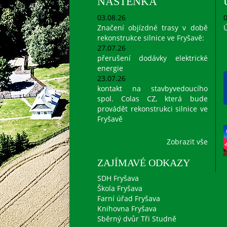
NÁSTĚNKA
03.08.26
0
Značení objízdné trasy v době
Ú
rekonstrukce silnice ve Fryšavě:
27.07.26
přerušení dodávky elektrické
energie
23.07.26
kontakt na stavbyvedoucího
spol. Colas CZ, která bude
provádět rekonstrukci silnice ve
Fryšavě
Zobrazit vše
ZAJÍMAVÉ ODKAZY
SDH Fryšava
Škola Fryšava
Farní úřad Fryšava
Knihovna Fryšava
Sběrný dvůr Tři Studně