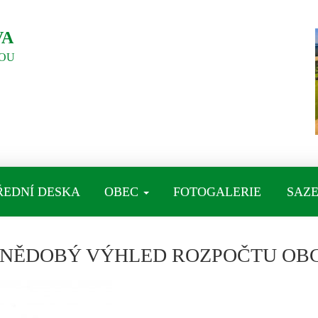
VA
OU
ŘEDNÍ DESKA
OBEC
FOTOGALERIE
SAZE
NĚDOBÝ VÝHLED ROZPOČTU OB