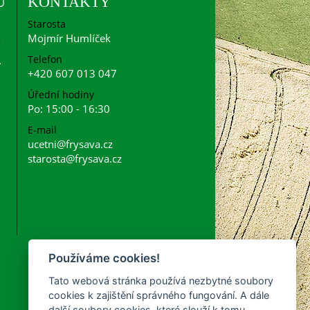
U
KONTAKTY
Starosta
Mojmír Humlíček
Telefon
+420 607 013 047
Úřední hodiny
Po: 15:00 - 16:30
E-mail
ucetni@frysava.cz
starosta@frysava.cz
Používáme cookies!
Tato webová stránka používá nezbytné soubory
cookies k zajištění správného fungování. A dále
další soubory cookies, které slouží k tomu,