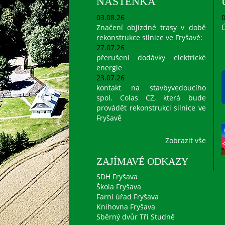
NÁSTĚNKA
03.08.26
0
Značení objízdné trasy v době
Ú
rekonstrukce silnice ve Fryšavě:
27.07.26
přerušení dodávky elektrické
energie
23.07.26
kontakt na stavbyvedoucího
spol. Colas CZ, která bude
provádět rekonstrukci silnice ve
Fryšavě
Zobrazit vše
ZAJÍMAVÉ ODKAZY
SDH Fryšava
Škola Fryšava
Farní úřad Fryšava
Knihovna Fryšava
Sběrný dvůr Tři Studně