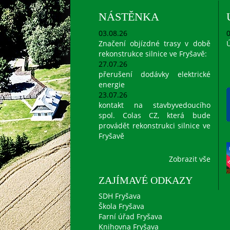
NÁSTĚNKA
03.08.26
0
Značení objízdné trasy v době
Ú
rekonstrukce silnice ve Fryšavě:
27.07.26
přerušení dodávky elektrické
energie
23.07.26
kontakt na stavbyvedoucího
spol. Colas CZ, která bude
provádět rekonstrukci silnice ve
Fryšavě
Zobrazit vše
ZAJÍMAVÉ ODKAZY
SDH Fryšava
Škola Fryšava
Farní úřad Fryšava
Knihovna Fryšava