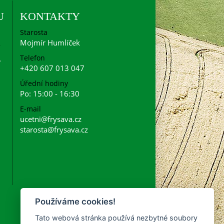
U
KONTAKTY
Starosta
Mojmír Humlíček
Telefon
+420 607 013 047
Úřední hodiny
Po: 15:00 - 16:30
E-mail
ucetni@frysava.cz
starosta@frysava.cz
Používáme cookies!
Tato webová stránka používá nezbytné soubory