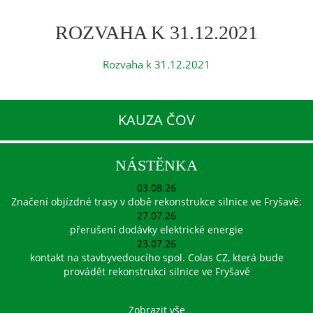
ROZVAHA K 31.12.2021
Rozvaha k 31.12.2021
KAUZA ČOV
NÁSTĚNKA
03.08.26
Značení objízdné trasy v době rekonstrukce silnice ve Fryšavě:
27.07.26
přerušení dodávky elektrické energie
23.07.26
kontakt na stavbyvedoucího spol. Colas CZ, která bude
provádět rekonstrukci silnice ve Fryšavě
Zobrazit vše