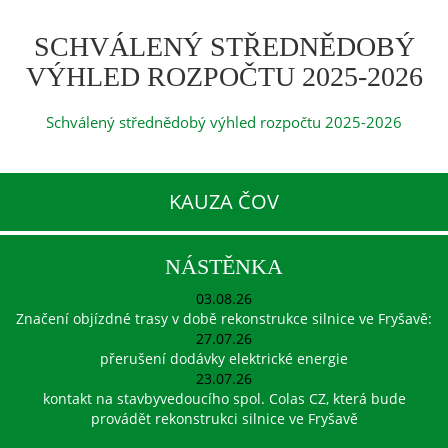
SCHVÁLENÝ STŘEDNĚDOBÝ
VÝHLED ROZPOČTU 2025-2026
Schválený střednědobý výhled rozpočtu 2025-2026
KAUZA ČOV
NÁSTĚNKA
03.08.26
Značení objízdné trasy v době rekonstrukce silnice ve Fryšavě:
27.07.26
přerušení dodávky elektrické energie
23.07.26
kontakt na stavbyvedoucího spol. Colas CZ, která bude
provádět rekonstrukci silnice ve Fryšavě