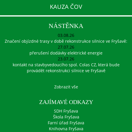
KAUZA ČOV
NÁSTĚNKA
03.08.26
Značení objízdné trasy v době rekonstrukce silnice ve Fryšavě:
27.07.26
přerušení dodávky elektrické energie
23.07.26
kontakt na stavbyvedoucího spol. Colas CZ, která bude
provádět rekonstrukci silnice ve Fryšavě
Zobrazit vše
ZAJÍMAVÉ ODKAZY
SDH Fryšava
Škola Fryšava
Farní úřad Fryšava
Knihovna Fryšava