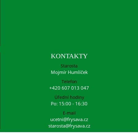
KONTAKTY
Starosta
Mojmír Humlíček
Telefon
+420 607 013 047
Úřední hodiny
Po: 15:00 - 16:30
E-mail
ucetni@frysava.cz
starosta@frysava.cz