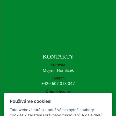
KONTAKTY
Starosta
Mojmír Humlíček
Telefon
+420 607 013 047
Úřední hodiny
Po: 15:00 - 16:30
Používáme cookies!
E-mail
ucetni@frysava.cz
Tato webová stránka používá nezbytné soubory
starosta@frysava.cz
cookies k zajištění správného fungování. A dále další